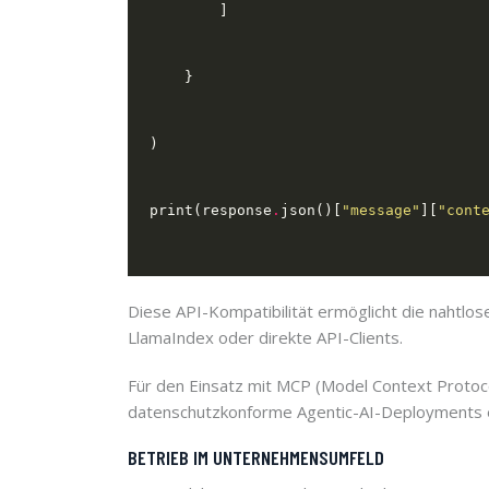
print(response
.
json()[
"message"
][
"cont
Diese API-Kompatibilität ermöglicht die nahtlo
LlamaIndex oder direkte API-Clients.
Für den Einsatz mit MCP (Model Context Protoco
datenschutzkonforme Agentic-AI-Deployments e
BETRIEB IM UNTERNEHMENSUMFELD