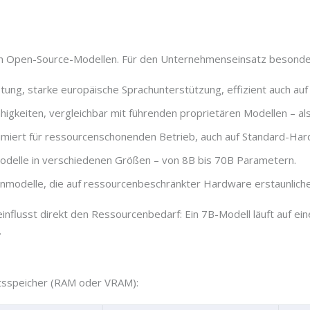
an Open-Source-Modellen. Für den Unternehmenseinsatz besonder
istung, starke europäische Sprachunterstützung, effizient auch a
igkeiten, vergleichbar mit führenden proprietären Modellen – al
imiert für ressourcenschonenden Betrieb, auch auf Standard-Ha
modelle in verschiedenen Größen – von 8B bis 70B Parametern.
einmodelle, die auf ressourcenbeschränkter Hardware erstaunliche
nflusst direkt den Ressourcenbedarf: Ein 7B-Modell läuft auf e
.
eitsspeicher (RAM oder VRAM):