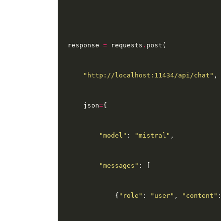
response 
=
 requests
.
"http://localhost:11434/api/chat"
    json
=
"model"
: 
"mistral"
"messages"
            {
"role"
: 
"user"
, 
"content"