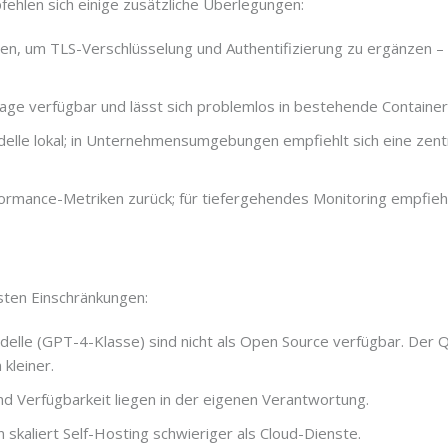
hlen sich einige zusätzliche Überlegungen:
lten, um TLS-Verschlüsselung und Authentifizierung zu ergänzen –
mage verfügbar und lässt sich problemlos in bestehende Container-
delle lokal; in Unternehmensumgebungen empfiehlt sich eine zentr
formance-Metriken zurück; für tiefergehendes Monitoring empfiehl
igsten Einschränkungen:
odelle (GPT-4-Klasse) sind nicht als Open Source verfügbar. Der 
 kleiner.
nd Verfügbarkeit liegen in der eigenen Verantwortung.
en skaliert Self-Hosting schwieriger als Cloud-Dienste.