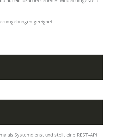
 auf ein lokal betriebenes Modell umgestellt
rverumgebungen geeignet.
lama als Systemdienst und stellt eine REST-API